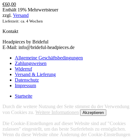
€
60,00
Enthält 19% Mehrwertsteuer
zzgl.
Versand
Lieferzeit: ca. 4 Wochen
Kontakt
Headpieces by Brideful
E-Mail: info@brideful-headpieces.de
Allgemeine Geschäftsbedingungen
Zahlungsweisen
Widerruf
Versand & Lieferung
Datenschutz
Impressum
Startseite
Durch die weitere Nutzung der Seite stimmst du der Verwendung
von Cookies zu.
Weitere Informationen
Akzeptieren
Die Cookie-Einstellungen auf dieser Website sind auf "Cookies
zulassen" eingestellt, um das beste Surferlebnis zu ermöglichen.
Wenn du diese Website ohne Änderung der Cookie-Einstellungen