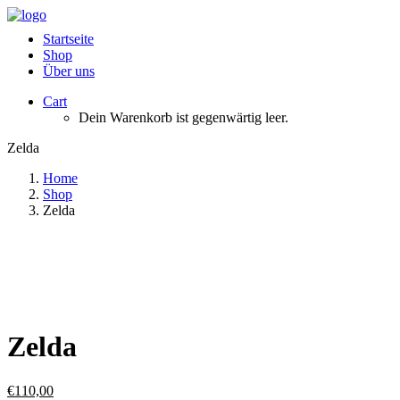
Startseite
Shop
Über uns
Cart
Dein Warenkorb ist gegenwärtig leer.
Zelda
Home
Shop
Zelda
Zelda
€
110,00