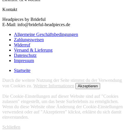
Kontakt
Headpieces by Brideful
E-Mail: info@brideful-headpieces.de
Allgemeine Geschäftsbedingungen
Zahlungsweisen
Widerruf
Versand & Lieferung
Datenschutz
Impressum
Startseite
Durch die weitere Nutzung der Seite stimmst du der Verwendung
von Cookies zu.
Weitere Informationen
Akzeptieren
Die Cookie-Einstellungen auf dieser Website sind auf "Cookies
zulassen" eingestellt, um das beste Surferlebnis zu ermöglichen.
Wenn du diese Website ohne Änderung der Cookie-Einstellungen
verwendest oder auf "Akzeptieren" klickst, erklärst du sich damit
einverstanden.
Schließen