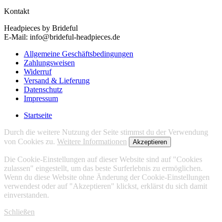
Kontakt
Headpieces by Brideful
E-Mail: info@brideful-headpieces.de
Allgemeine Geschäftsbedingungen
Zahlungsweisen
Widerruf
Versand & Lieferung
Datenschutz
Impressum
Startseite
Durch die weitere Nutzung der Seite stimmst du der Verwendung
von Cookies zu.
Weitere Informationen
Akzeptieren
Die Cookie-Einstellungen auf dieser Website sind auf "Cookies
zulassen" eingestellt, um das beste Surferlebnis zu ermöglichen.
Wenn du diese Website ohne Änderung der Cookie-Einstellungen
verwendest oder auf "Akzeptieren" klickst, erklärst du sich damit
einverstanden.
Schließen