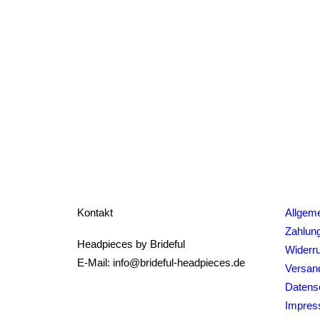
Kontakt
Allgem
Zahlun
Headpieces by Brideful
Widerru
E-Mail: info@brideful-headpieces.de
Versand
Datens
Impre