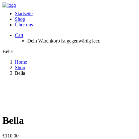
Startseite
Shop
Über uns
Cart
Dein Warenkorb ist gegenwärtig leer.
Bella
Home
Shop
Bella
Bella
€
110,00