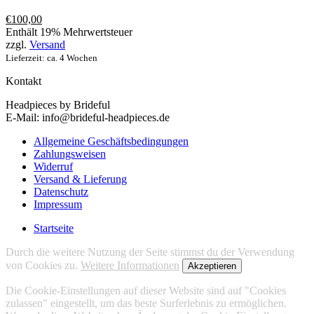
€
100,00
Enthält 19% Mehrwertsteuer
zzgl.
Versand
Lieferzeit: ca. 4 Wochen
Kontakt
Headpieces by Brideful
E-Mail: info@brideful-headpieces.de
Allgemeine Geschäftsbedingungen
Zahlungsweisen
Widerruf
Versand & Lieferung
Datenschutz
Impressum
Startseite
Durch die weitere Nutzung der Seite stimmst du der Verwendung
von Cookies zu.
Weitere Informationen
Akzeptieren
Die Cookie-Einstellungen auf dieser Website sind auf "Cookies
zulassen" eingestellt, um das beste Surferlebnis zu ermöglichen.